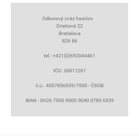
Odborový zväz hasičov
Drieňová 22
Bratislava
826 86
tel.: +421(0)692044461
IČO: 30811261
č.ú.: 4007856539/7500 - ČSOB
IBAN : SK26 7500 0000 0040 0785 6539